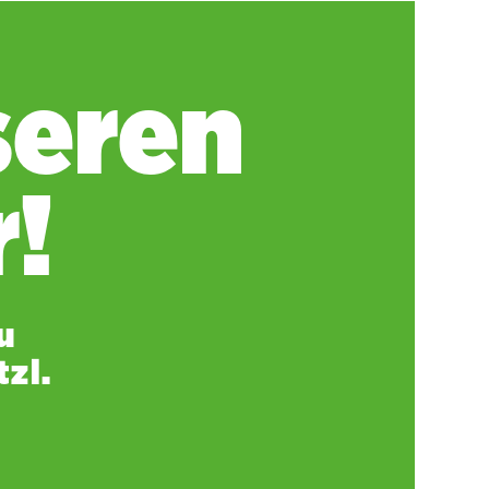
seren
!
u
zl.