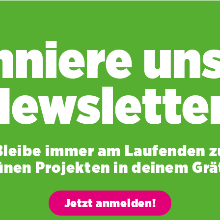
niere un
Newsletter
Bleibe immer am Laufenden z
ünen Projekten in deinem Grät
Jetzt anmelden!