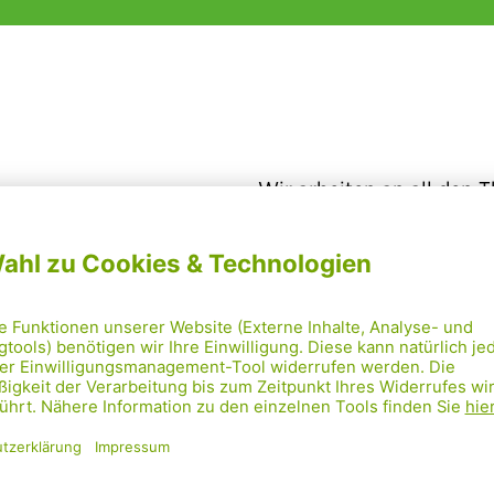
Wir arbeiten an all den 
bewegen. Um effizient zu
Arbeitsgruppen ins Lebe
beteiligen kannst.
Alle In
Folgende Arbeitsgruppe
rünen
AG Naschmarkt
lf
AG Mobilität