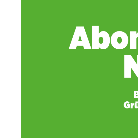
Abon
Gr