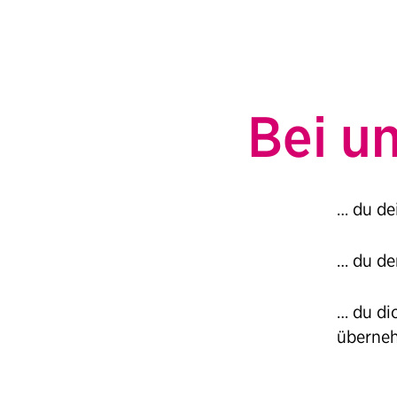
Bei un
… du de
… du de
… du di
überne