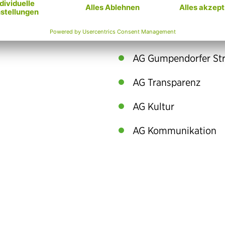
t sind
AG Klima
AG Gsund
AG Gumpendorfer St
AG Transparenz
AG Kultur
AG Kommunikation